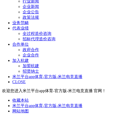
行业新闻
企业新闻
企业公告
政策法规
业务范畴
代表业绩
全过程造价咨询
招标代理造价咨询
合作单位
政府合作
企业合作
加入杭建
加盟杭建
招贤纳士
米兰平台app体育-官方版-米兰电竞直播
CLOSE
欢迎您进入米兰平台app体育-官方版-米兰电竞直播 官网！
收藏本站
米兰平台app体育-官方版-米兰电竞直播
网站地图