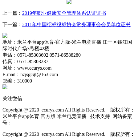
上一篇：
2019年职业健康安全管理体系认证证书
下一篇：
2011年中国招标投标协会常务理事会会员单位证书
地址：米兰平台app体育-官方版-米兰电竞直播 江干区钱江国
际时代广场3号楼42楼
电话：0571-85303602 0571-86588280
传真：0571-85303237
网址：www.
ecurys.com
E-mail：hzjsgcgl@163.com
邮编：310000
关注微信
Copyright @ 2020 ecurys.com All Rights Reserved. 版权所有：
米兰平台app体育-官方版-米兰电竞直播 技术支持 网站备案
号：
Copyright @ 2020 ecurys.com All Rights Reserved. 版权所有：