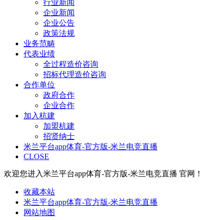
行业新闻
企业新闻
企业公告
政策法规
业务范畴
代表业绩
全过程造价咨询
招标代理造价咨询
合作单位
政府合作
企业合作
加入杭建
加盟杭建
招贤纳士
米兰平台app体育-官方版-米兰电竞直播
CLOSE
欢迎您进入米兰平台app体育-官方版-米兰电竞直播 官网！
收藏本站
米兰平台app体育-官方版-米兰电竞直播
网站地图