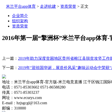
米兰平台app体育
>
走进杭建
>
资质荣誉
> 正文
企业简介
组织架构
资质荣誉
2016年第一届“擎洲杯”米兰平台app体
上一篇：
2019年助力深度贫困地区贵州省榕江县脱贫攻坚工
下一篇：
2019年“迎祖国华诞，展造价风采”趣味运动会中荣获
地址：米兰平台app体育-官方版-米兰电竞直播 江干区钱江国际
电话：0571-85303602 0571-86588280
传真：0571-85303237
网址：www.
ecurys.com
E-mail：hzjsgcgl@163.com
邮编：310000