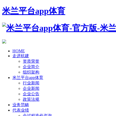
米兰平台app体育
HOME
走进杭建
资质荣誉
企业简介
组织架构
米兰平台app体育
行业新闻
企业新闻
企业公告
政策法规
业务范畴
代表业绩
全过程造价咨询