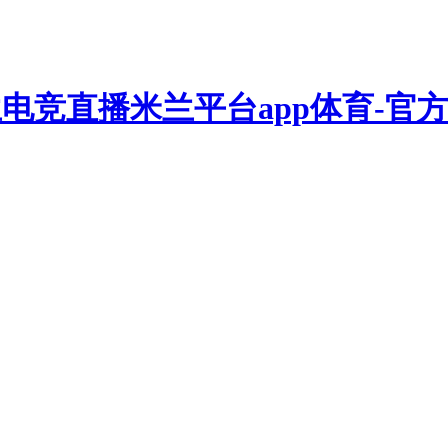
米兰平台app体育-官