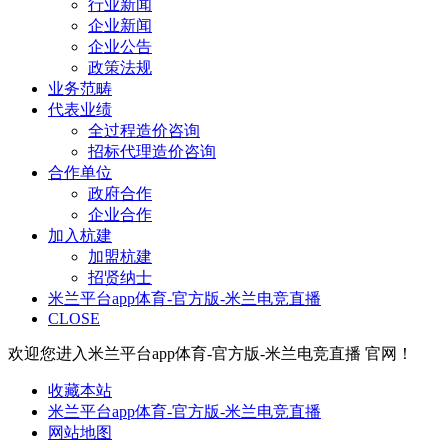
行业新闻
企业新闻
企业公告
政策法规
业务范畴
代表业绩
全过程造价咨询
招标代理造价咨询
合作单位
政府合作
企业合作
加入杭建
加盟杭建
招贤纳士
米兰平台app体育-官方版-米兰电竞直播
CLOSE
欢迎您进入米兰平台app体育-官方版-米兰电竞直播 官网！
收藏本站
米兰平台app体育-官方版-米兰电竞直播
网站地图