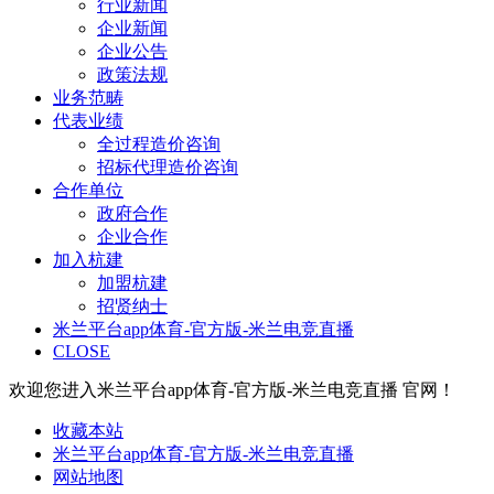
行业新闻
企业新闻
企业公告
政策法规
业务范畴
代表业绩
全过程造价咨询
招标代理造价咨询
合作单位
政府合作
企业合作
加入杭建
加盟杭建
招贤纳士
米兰平台app体育-官方版-米兰电竞直播
CLOSE
欢迎您进入米兰平台app体育-官方版-米兰电竞直播 官网！
收藏本站
米兰平台app体育-官方版-米兰电竞直播
网站地图