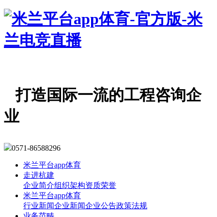
打造国际一流的工程咨询企
业
0571-86588296
米兰平台app体育
走进杭建
企业简介
组织架构
资质荣誉
米兰平台app体育
行业新闻
企业新闻
企业公告
政策法规
业务范畴